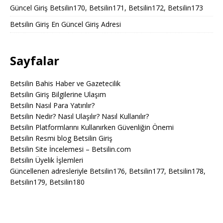
Güncel Giriş Betsilin170, Betsilin171, Betsilin172, Betsilin173
Betsilin Giriş En Güncel Giriş Adresi
Sayfalar
Betsilin Bahis Haber ve Gazetecilik
Betsilin Giriş Bilgilerine Ulaşım
Betsilin Nasıl Para Yatırılır?
Betsilin Nedir? Nasıl Ulaşılır? Nasıl Kullanılır?
Betsilin Platformlarını Kullanırken Güvenliğin Önemi
Betsilin Resmi blog Betsilin Giriş
Betsilin Site İncelemesi – Betsilin.com
Betsilin Üyelik İşlemleri
Güncellenen adresleriyle Betsilin176, Betsilin177, Betsilin178,
Betsilin179, Betsilin180