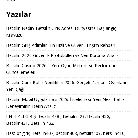
Yazılar
Betsilin Nedir? Betsilin Giriş Adresi Dünyasına Başlangıç
Kılavuzu
Betsilin Giriş Adımları: En Hızlı ve Güvenli Erişim Rehberi
Betsilin 2026 Güvenlik Protokolleri ve Veri Koruma Analizi
Betsilin Casino 2026 – Yeni Oyun Motoru ve Performans
Güncellemeleri
Betsilin Canlı Bahis Yenilikleri 2026: Gerçek Zamanlı Oyunların
Yeni Çağı
Betsilin Mobil Uygulaması 2026 İncelemesi: Yeni Nesil Bahis
Deneyiminin Derin Analizi
EN HIZLI GİRİŞ Betsilin428 , Betsilin429, Betsilin430,
Betsilin431, Betsilin 432
Best of giriş Betsilin407, betsilin408, betsilin409, betsilin410,