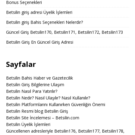
Bonus Seçenekleri
Betsilin giriş adresi Üyelik İşlemleri
Betsilin giriş Bahis Seçenekleri Nelerdir?
Güncel Giriş Betsilin170, Betsilin171, Betsilin172, Betsilin173
Betsilin Giriş En Güncel Giriş Adresi
Sayfalar
Betsilin Bahis Haber ve Gazetecilik
Betsilin Giriş Bilgilerine Ulaşım
Betsilin Nasıl Para Yatırılır?
Betsilin Nedir? Nasıl Ulaşılır? Nasıl Kullanılır?
Betsilin Platformlarını Kullanırken Güvenliğin Önemi
Betsilin Resmi blog Betsilin Giriş
Betsilin Site İncelemesi – Betsilin.com
Betsilin Üyelik İşlemleri
Güncellenen adresleriyle Betsilin176, Betsilin177, Betsilin178,