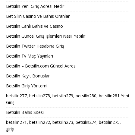
Betsilin Yeni Giriş Adresi Nedir
Bet Silin Casino ve Bahis Oranları
Betsilin Canlı Bahis ve Casino
Betsilin Güncel Giriş İşlemleri Nasıl Yapılır
Betsilin Twitter Hesabına Giriş
Betsilin Tv Maç Yayınları
Betsilin – Betsilin.com Güncel Adresi
Betsilin Kayıt Bonusları
Betsilin Giriş Yöntemi
betsilin277, betsilin278, betsilin279, betsilin280, betsilin281 Yeni
Giriş
Betsilin Bahis Sitesi
betsilin271, betsilin272, betsilin273, betsilin274, betsilin275,
giriş