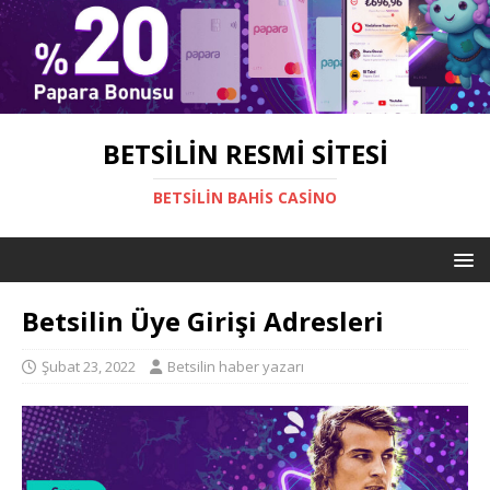
BETSILIN RESMI SITESI
BETSILIN BAHIS CASINO
Betsilin Üye Girişi Adresleri
Şubat 23, 2022
Betsilin haber yazarı