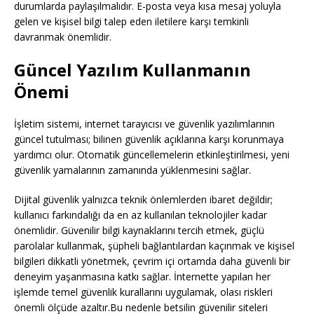
durumlarda paylaşılmalıdır. E-posta veya kısa mesaj yoluyla
gelen ve kişisel bilgi talep eden iletilere karşı temkinli
davranmak önemlidir.
Güncel Yazılım Kullanmanın
Önemi
İşletim sistemi, internet tarayıcısı ve güvenlik yazılımlarının
güncel tutulması; bilinen güvenlik açıklarına karşı korunmaya
yardımcı olur. Otomatik güncellemelerin etkinleştirilmesi, yeni
güvenlik yamalarının zamanında yüklenmesini sağlar.
Dijital güvenlik yalnızca teknik önlemlerden ibaret değildir;
kullanıcı farkındalığı da en az kullanılan teknolojiler kadar
önemlidir. Güvenilir bilgi kaynaklarını tercih etmek, güçlü
parolalar kullanmak, şüpheli bağlantılardan kaçınmak ve kişisel
bilgileri dikkatli yönetmek, çevrim içi ortamda daha güvenli bir
deneyim yaşanmasına katkı sağlar. İnternette yapılan her
işlemde temel güvenlik kurallarını uygulamak, olası riskleri
önemli ölçüde azaltır.Bu nedenle betsilin güvenilir siteleri