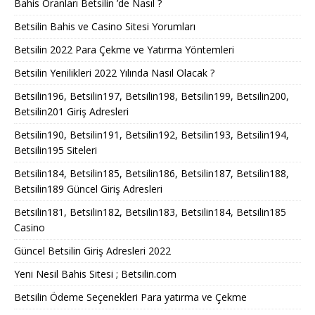
Bahis Oranları Betsilin ’de Nasıl ?
Betsilin Bahis ve Casino Sitesi Yorumları
Betsilin 2022 Para Çekme ve Yatırma Yöntemleri
Betsilin Yenilikleri 2022 Yılında Nasıl Olacak ?
Betsilin196, Betsilin197, Betsilin198, Betsilin199, Betsilin200,
Betsilin201 Giriş Adresleri
Betsilin190, Betsilin191, Betsilin192, Betsilin193, Betsilin194,
Betsilin195 Siteleri
Betsilin184, Betsilin185, Betsilin186, Betsilin187, Betsilin188,
Betsilin189 Güncel Giriş Adresleri
Betsilin181, Betsilin182, Betsilin183, Betsilin184, Betsilin185
Casino
Güncel Betsilin Giriş Adresleri 2022
Yeni Nesil Bahis Sitesi ; Betsilin.com
Betsilin Ödeme Seçenekleri Para yatırma ve Çekme