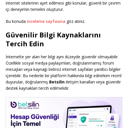
internet sitelerinin ayırt edilmesi gibi konular, güvenli bir çevrim
içi deneyimin temelini oluşturur.
Bu konuda
inceleme sayfasına
göz atınız.
Güvenilir Bilgi Kaynaklarını
Tercih Edin
İnternette yer alan her bilgi aynı düzeyde güvenilir olmayabilir.
Özellikle sosyal medya paylaşımları, doğrulanmamış forum
mesajları veya kaynağı belirsiz internet sayfaları yanıltıcı bilgiler
içerebilir. Bu nedenle bir platform hakkında bilgi edinirken resmî
duyurular, doğrulanmış
Betsilin
iletişim kanalları veya güvenilir
destek kaynakları tercih edilmelidir.