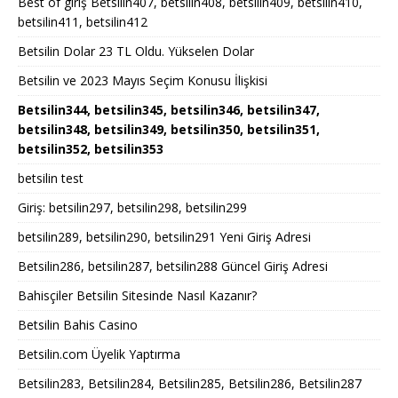
Best of giriş Betsilin407, betsilin408, betsilin409, betsilin410,
betsilin411, betsilin412
Betsilin Dolar 23 TL Oldu. Yükselen Dolar
Betsilin ve 2023 Mayıs Seçim Konusu İlişkisi
Betsilin344, betsilin345, betsilin346, betsilin347,
betsilin348, betsilin349, betsilin350, betsilin351,
betsilin352, betsilin353
betsilin test
Giriş: betsilin297, betsilin298, betsilin299
betsilin289, betsilin290, betsilin291 Yeni Giriş Adresi
Betsilin286, betsilin287, betsilin288 Güncel Giriş Adresi
Bahisçiler Betsilin Sitesinde Nasıl Kazanır?
Betsilin Bahis Casino
Betsilin.com Üyelik Yaptırma
Betsilin283, Betsilin284, Betsilin285, Betsilin286, Betsilin287