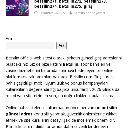
betsilin271, betsilin272, betsilin273,
betsilin274, betsilin275, giriş
Temmuz 24, 2022
Betsilin haber yazarı
Ara
Ara
Betsilin official web sitesi olarak, şirketin güncel giriş adreslerini
bulacaksınız. Siz de bize katılın!
Betsilin
, spor bahisleri ve
casino hizmetlerini bir arada sunmayı hedefleyen bir online
platform olarak tanımlanmaktadır. Betsilin.com Giriş süreci,
bahis çeşitliliği, mobil uyumluluk ve bonus kampanyaları
kullanıcıların değerlendirdiği başlıca unsurlardır. 2026 yılında da
resmi web sitemizin en son, en doğru linklerini bulacaksınız.
Online bahis sitelerini kullanmadan önce her zaman
betsilin
güncel adres
kontrolü yapmak, güvenlik önlemlerine dikkat
etmek ve site kurallarını detaylı şekilde incelemek önemlidir.
Bilinçli kullanım, dijital ortamda daha güvenli bir deneyim